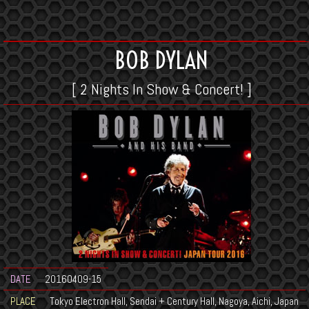
BOB DYLAN
[ 2 Nights In Show & Concert! ]
DATE
20160409-15
PLACE
Tokyo Electron Hall, Sendai + Century Hall, Nagoya, Aichi, Japan