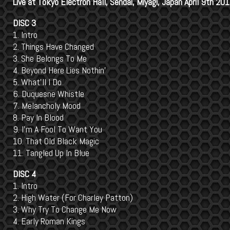
Live at Tokyo Electron Hall, Sendai, Miyagi, Japan April 9th 20
DISC 3
1. Intro
2. Things Have Changed
3. She Belongs To Me
4. Beyond Here Lies Nothin’
5. What’ll I Do
6. Duquesne Whistle
7. Melancholy Mood
8. Pay In Blood
9. I’m A Fool To Want You
10. That Old Black Magic
11. Tangled Up In Blue
DISC 4
1. Intro
2. High Water (For Charley Patton)
3. Why Try To Change Me Now
4. Early Roman Kings