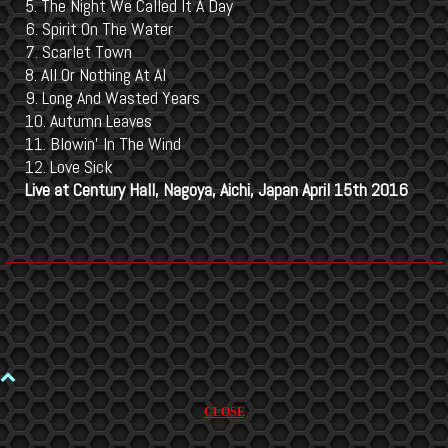
5. The Night We Called It A Day
6. Spirit On The Water
7. Scarlet Town
8. All Or Nothing At Al
9. Long And Wasted Years
10. Autumn Leaves
11. Blowin’ In The Wind
12. Love Sick
Live at Century Hall, Nagoya, Aichi, Japan April 15th 2016
CLOSE