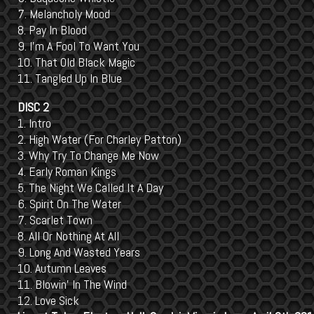
7. Melancholy Mood
8. Pay In Blood
9. I’m A Fool To Want You
10. That Old Black Magic
11. Tangled Up In Blue
DISC 2
1. Intro
2. High Water (For Charley Patton)
3. Why Try To Change Me Now
4. Early Roman Kings
5. The Night We Called It A Day
6. Spirit On The Water
7. Scarlet Town
8. All Or Nothing At All
9. Long And Wasted Years
10. Autumn Leaves
11. Blowin’ In The Wind
12. Love Sick