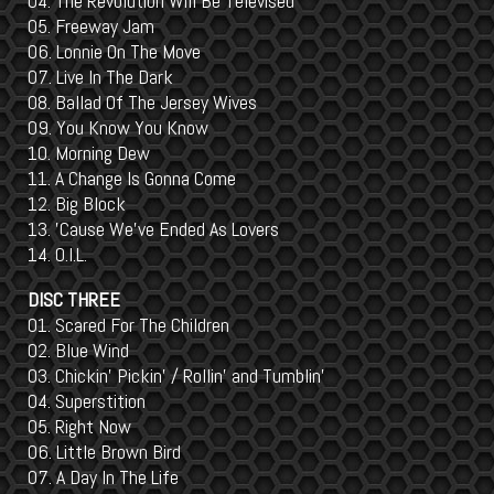
04. The Revolution Will Be Televised
05. Freeway Jam
06. Lonnie On The Move
07. Live In The Dark
08. Ballad Of The Jersey Wives
09. You Know You Know
10. Morning Dew
11. A Change Is Gonna Come
12. Big Block
13. 'Cause We've Ended As Lovers
14. O.I.L.
DISC THREE
01. Scared For The Children
02. Blue Wind
03. Chickin' Pickin' / Rollin' and Tumblin'
04. Superstition
05. Right Now
06. Little Brown Bird
07. A Day In The Life