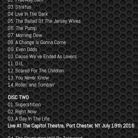
03. Stratus
04. Live In The Dark
05. The Ballad Of The Jersey Wives
06. The Pump
07. Morning Dew
08. A Change Is Gonna Come
09. Even Odds
10. Cause We've Ended As Lovers
11. O.I.L.
12. Scared For The Children
13. You Never Know
14. Rollin' and Tumblin'
DISC TWO
01. Superstition
02. Right Now
03. A Day In The Life
Live At The Capitol Theatre, Port Chester, NY July 19th 2016