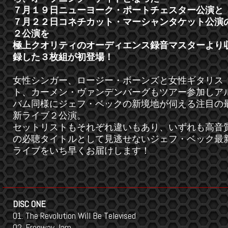
７月１９日ニューヨーク・ポートチェスター公演と
７月２２日コネチカット・マーシャンタケット公演
２公演を
極上クオリティのオーディエンス録音マスターより
録した３枚組が初登場！
女性シンガー、ロージー・ボーンズと女性ギタリス
ト、カーメン・ヴァンデンバーグもツアー参加しア
バム同様にジェフ・ベックの新境地が伺える注目の
新ライブ２公演。
セットリストもそれぞれ違いもあり、いずれも高音
の必聴タイトルとして見逃せないジェフ・ベック最
ライブをいち早くお届けします！
DISC ONE
01. The Revolution Will Be Televised
02. Freeway Jam