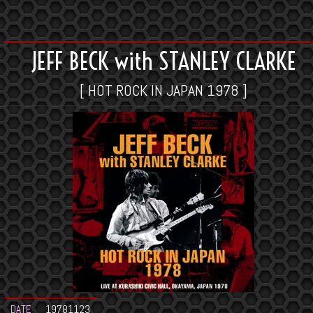
JEFF BECK with STANLEY CLARKE
[ HOT ROCK IN JAPAN 1978 ]
DATE
19781123