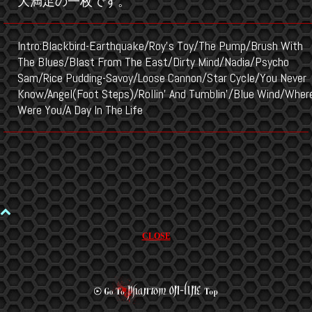
大満足の一枚です。
Intro:Blackbird-Earthquake/Roy's Toy/The Pump/Brush With
The Blues/Blast From The East/Dirty Mind/Nadia/Psycho
Sam/Rice Pudding-Savoy/Loose Cannon/Star Cycle/You Never
Know/Angel(Foot Steps)/Rollin' And Tumblin'/Blue Wind/Wher
Were You/A Day In The Life
CLOSE