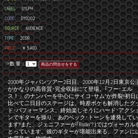
LABEL
SYLPH
CODE
SY0202
SOURCE
AUDIENCE
TYPE
2CDR
PRICE
￥ 5,400
⇒数 量：
2000年ジャパンツアー2日目、2000年12月2日東京公
がかなりの高音質･完全収録にて登場。｢フー･エル
ス！」のナンバーを中心にサイコ･サム”が炸裂!!初日
比べて二日目のステージは、時差ボケも解消したグ
ド･パフォーマンス。終始楽しそうにハード･アクシ
ンでギターを操り、あのベック･トーンを連発してい
ます!!また、ジェニファーが｢Rollin'?｣ではヴォーカル
とっています。彼のギターが堪能出来る、ファンに