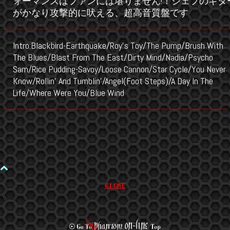
ォーマンスはファンには堪りません!！ジェフのギタ
がかなり攻撃的に吠える、超高音質盤です
Intro:Blackbird-Earthquake/Roy's Toy/The Pump/Brush With
The Blues/Blast From The East/Dirty Mind/Nadia/Psycho
Sam/Rice Pudding-Savoy/Loose Cannon/Star Cycle/You Never
Know/Rollin' And Tumblin'/Angel(Foot Steps)/A Day In The
Life/Where Were You/Blue Wind
CLOSE