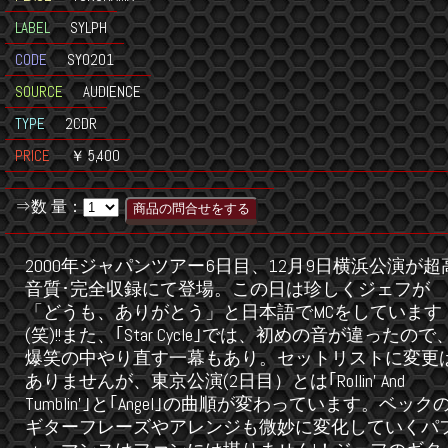
LABEL
SYLPH
CODE
SY0201
SOURCE
AUDIENCE
TYPE
2CDR
PRICE
￥ 5,400
⇒数 量：
2000年ジャパンツアー6日目、12月9日横浜公演が超
音質･完全収録にて登場。この日は珍しくジェフが
「どうも、ありがとう」と日本語でMCをしています
(笑)!!また、｢Star Cycle｣では、初めの音が違ったので
爆笑の中やり直す一幕もあり。セットリストに変更
ありませんが、東京公演(2日目）とは｢Rollin' And
Tumblin'｣と｢Angel｣の曲順が変わっています。ベック
ギターフレーズやアレンジも微妙に変化していくパ