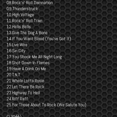
08.Rock'n' Roll Damnation
09.Thunderstruck
10.High Voltage
11.Rock'n' Roll Train
12.Hells Bells
13.Give The Dog A Bone
14.If You Want Blood (You've Got It)
15.Live Wire
16.Sin City
17.You Shook Me All Night Long
18.Shot Down In Flames
19.Have A Drink On Me
20.T.N.T.
21.Whole Lotta Rosie
22.Let There Be Rock
23.Highway To Hell
24.Riff Raff
25.For Those About To Rock (We Salute You)
(130分)