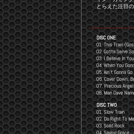
とらえた注目の
DISC ONE
01. This Train (Go
02. Gotta Serve 
03. I Believe In You
04. When You Gon
05. Ain't Gonna Go
06. Cover Down, B
07. Precious Angel
08. Man Gave Name
DISC TWO
01. Slow Train
02. Do Right To M
03. Solid Rock
04. Saving Grace