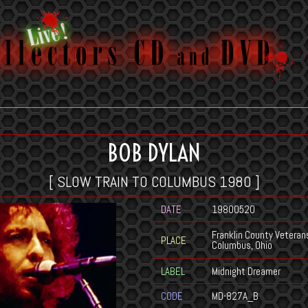
BOB DYLAN
[ SLOW TRAIN TO COLUMBUS 1980 ]
DATE
19800520
Franklin County Veteran
PLACE
Columbus, Ohio
LABEL
Midnight Dreamer
CODE
MD-827A_B