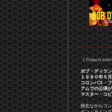
《 Products Infor
ボブ・ディラン
１９８０年５月
コロンバス・フ
アムでの公演が
マスター・コピ
残念ながらコン
イン・カミング