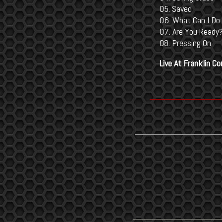
05. Saved
06. What Can I Do 
07. Are You Ready
08. Pressing On
Live At Franklin 