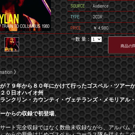
SOURCE
Audience
TYPE
2CDR
PRICE
￥ 4,980
⇒数 量：
mation 》
が７９年から８０年にかけて行ったゴスペル・ツアー
２０日オハイオ州
ランクリン・カウンティ・ヴェテランズ・メモリアル
ーからの収録で初登場
。
サート完全収録ではなく数曲未収録ながら、アルバム
』からの新曲はじめゴスペル・コーラス隊を従えたこ