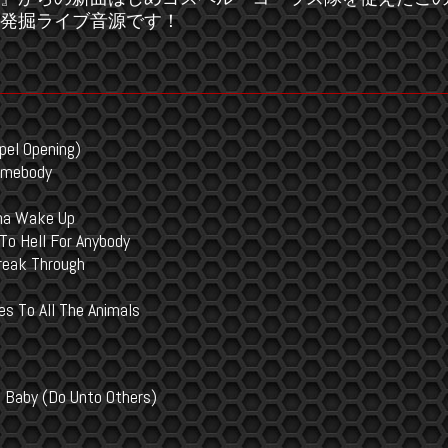
発掘ライブ音源です！
spel Opening)
Somebody
na Wake Up
 To Hell For Anybody
reak Through
s To All The Animals
e Baby (Do Unto Others)