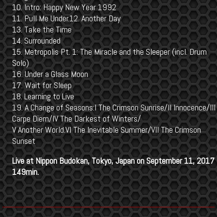
10. Intro: Happy New Year 1992
11. Pull Me Under.12. Another Day
13. Take the Time
14. Surrounded
15. Metropolis Pt. 1: The Miracle and the Sleeper (incl. Drum
Solo)
16. Under a Glass Moon
17. Wait for Sleep
18. Learning to Live
19. A Change of Seasons:I The Crimson Sunrise/II Innocence/III
Carpe Diem/IV The Darkest of Winters/
V Another World.VI The Inevitable Summer/VII The Crimson
Sunset
Live at Nippon Budokan, Tokyo, Japan on September 11, 201
149min.