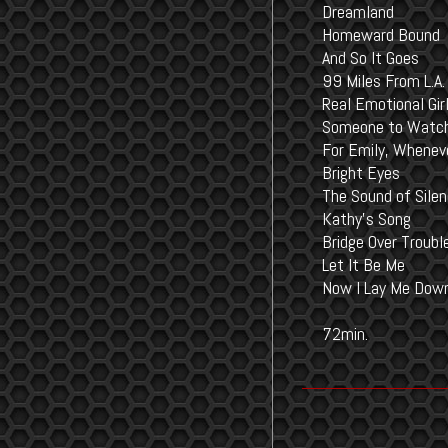
Dreamland
Homeward Bound
And So It Goes
99 Miles From L.A.
Real Emotional Gir
Someone to Watch
For Emily, Wheneve
Bright Eyes
The Sound of Sile
Kathy's Song
Bridge Over Troub
Let It Be Me
Now I Lay Me Dow
72min.