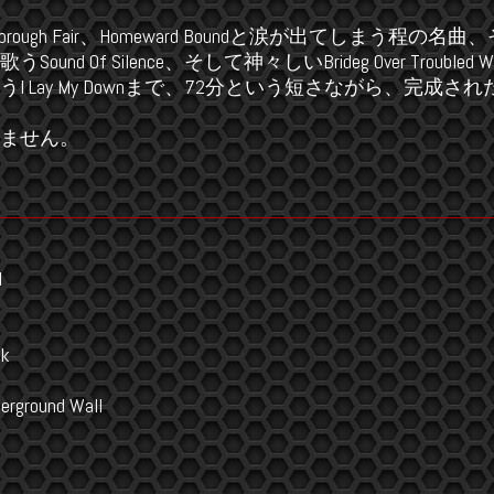
carborough Fair、Homeward Boundと涙が出てしまう程
und Of Silence、そして神々しいBrideg Over Troubled
I Lay My Downまで、72分という短さながら、完成さ
ません。
l
rk
erground Wall