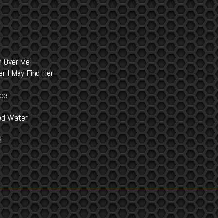
l
 Over Me
r I May Find Her
nce
led Water
n