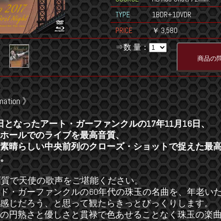
TYPE
1BDR+1DVDR
PRICE
￥ 3,580
⇒数 量：
mation 》
日となったアート・ガーファンクルの17年11月16日、
ホールでのライブを最高音質、
素晴らしい中央前列のクローズ・ショットで捉えた最
。
画質で天使の歌声をご堪能ください。
ド・ガーファンクルの60年代の珠玉の名曲を、年老い
感じだろう、と思って観たらきっとびっくりします。
の円熟さと優しさと貫禄で色あせることなく珠玉の楽