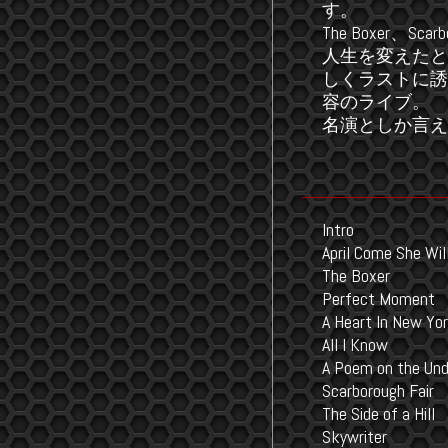
す。
The Boxer、S
人生を変えたと歌うSo
しくラストに誘う
容のライブ。
名演としか言え
Intro
April Come She Wil
The Boxer
Perfect Moment
A Heart In New Yo
All I Know
A Poem on the Und
Scarborough Fair
The Side of a Hill
Skywriter