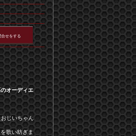
高のオーディエ
たおじいちゃん
曲を歌い紡ぎま