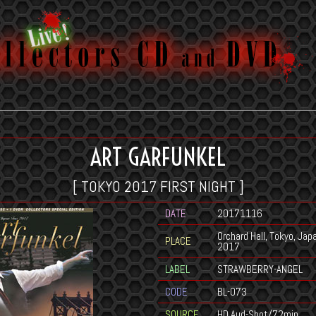
ART GARFUNKEL
[ TOKYO 2017 FIRST NIGHT ]
DATE
20171116
Orchard Hall, Tokyo, Ja
PLACE
2017
LABEL
STRAWBERRY-ANGEL
CODE
BL-073
SOURCE
HD Aud-Shot/72min.