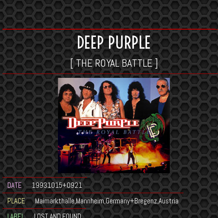
DEEP PURPLE
[ THE ROYAL BATTLE ]
DATE
19931015+0921
PLACE
Maimarkthalle,Mannheim,Germany+Bregenz,Austria
LABEL
LOST AND FOUND