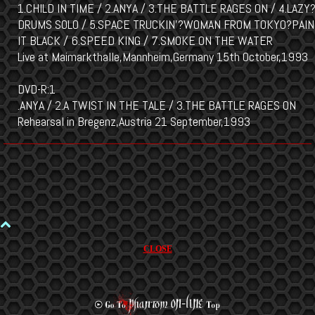
1.CHILD IN TIME / 2.ANYA / 3.THE BATTLE RAGES ON / 4.LAZY
DRUMS SOLO / 5.SPACE TRUCKIN'?WOMAN FROM TOKYO?PAIN
IT BLACK / 6.SPEED KING / 7.SMOKE ON THE WATER
Live at Maimarkthalle,Mannheim,Germany 15th October,1993
DVD-R:1
.ANYA / 2.A TWIST IN THE TALE / 3.THE BATTLE RAGES ON
Rehearsal in Bregenz,Austria 21 September,1993
CLOSE