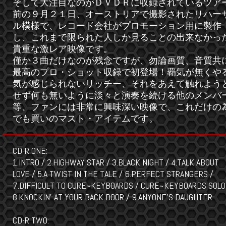
そして大注目なのがＤＶＤＲに収録されているツア
前の９月２１日、オーストリアで撮影されたリハー
ル模様で、レコード会社がプロモーション用に製作
し、これまで限られた人しか見ることの出来なかっ
貴重な激レア映像です。
僅か３曲だけなのが残念ですが、勿論画質、音質共
最高のプロ・ショット収録で初登場！覇気が無くや
気が感じられないリッチー、それをあえて触れよう
せず何も無いように淡々と演奏を続ける他のメンバ
等、ファンには非常に興味深い映像で、これだけの
でも買いのマスト・アイテムです。
CD-R ONE:
1.INTRO / 2.HIGHWAY STAR / 3.BLACK NIGHT / 4.TALK ABOUT
LOVE / 5.A TWIST IN THE TALE / 6.PERFECT STRANGERS /
7.DIFFICULT TO CURE~KEYBOARDS / CURE~KEYBOARDS SOLO
8.KNOCKIN' AT YOUR BACK DOOR / 9.ANYONE'S DAUGHTER
CD-R TWO: