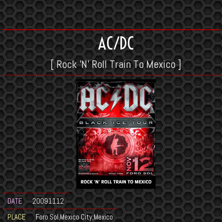
AC/DC
[ Rock 'N' Roll Train To Mexico ]
DATE
20091112
PLACE
Foro Sol,Mexico City,Mexico