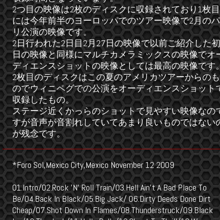
2つ目の映像は2枚のディスクに収録されており1枚目
には今年前半のヨーロッパでのツアー映像で2月のパ
リ公演の映像です。
2日行われた2日目2月27日の映像で以前ご紹介した
日の映像と同様にマルチカメラミックスの映像でオ
ディエンスショットの映像としては最高の映像です
2枚目のディスクはこの夏のアメリカツアーからのも
のでウィニペグでの公演をオーディエンスショット
収録したもの。
ステージ近くかっらのショットで見やすい映像なの
すが音声が音割れしていてあまり良いものではない
が残念です。
*Foro Sol,Mexico City,Mexico November 12 2009
01.Intro/02.Rock 'N' Roll Train/03.Hell Ain't A Bad Place To
Be/04.Back In Black/05.Big Jack/ 06.Dirty Deeds Done Dirt
Cheap/07.Shot Down In Flames/08.Thunderstruck/09.Black