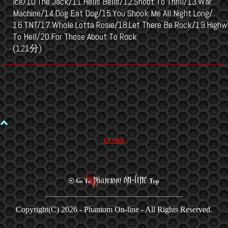
Ice/10.The Jack/11.Hells Bells/12.Shoot To Thrill/13.War
Machine/14.Dog Eat Dog/15.You Shook Me All Night Long/
16.TNT/17.Whole Lotta Rosie/18.Let There Be Rock/19.Highw
To Hell/20.For Those About To Rock
(121分)
CLOSE
Copyright(C)
2026 - Phantom On-line - All Rights Reserved.