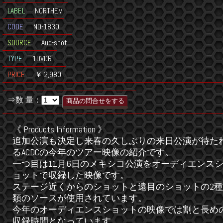
LABEL
NORTHEM
CODE
ND-1830
SOURCE
Aud-shot
TYPE
1DVDR
PRICE
￥ 2,980
⇒数 量：
《 Products Information 》
追加公演も決定し来春の久しぶりの来日公演が待た
るACDCの今年のツアー映像の紹介です。
一つ目は11月6日のメキシコ公演をオーディエンス
ョットで収録した映像です。
ステージ近くからのショットと遠目のショットの2種
類のソースが使用されています。
今年のオーディエンスショットの映像では割と長め
収録時間となっています。