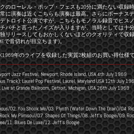
クのローレル・ポップ・フェスも20分に満たない収録
常に演奏は近くこちらも演奏は最高。さらにボーナスデ
デトロイト公演ですが、こちらもモノラル録音でヒス
チパチと言ったノイズが入りますが、当時としては十
独リリースしてもおかしくないほどのクオリティで収録
OK MEで音切れが目立ちます)。
BECK1969年のライブを収録した実質2枚組のお買い得仕様
port Jazz Festival, Newport, Rhode Island, USA 4th July 1969
s Track); Laurel Pop Festival, Laurel, Maryland USA 12th July 19
 Live at Grande Ballroom, Detroit, Michigan, USA 26th July 1969
itious/02. You Shook Me/03. Plynth (Water Down The Drain)/04. Ri
. Rock My Plimsoul/07. Shapes Of Things/08. Jeff's Boogie/09. Ro
e/11. Blues De Luxe/12. Jeff's Boogie