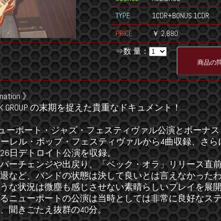
TYPE
1CDR+BONUS 1CDR
PRICE
￥ 2,880
⇒数 量：
mation 》
ECK GROUP の末期を捉えた貴重なドキュメント！
のニューポート・ジャズ・フェスティヴァル公演とボーナ
日ローレル・ポップ・フェスティヴァルから4曲収録、さ
26日デトロイト公演を収録。
バーチェンジや出戻り、「ベック・オラ」リリース直
退など、バンドの状態は決して良いとは言えなかった
うな状況は微塵も感じさせない素晴らしいプレイを展
るニューポートの公演は当時としては非常に良好なス
、聞きごたえ抜群の40分。