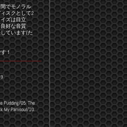
時間でモノラル
ィスクとして2
ノイズは目立
分良好な音質
しています(た
です！
69
ce Pudding/05. The
ck My Plimsoul/10.