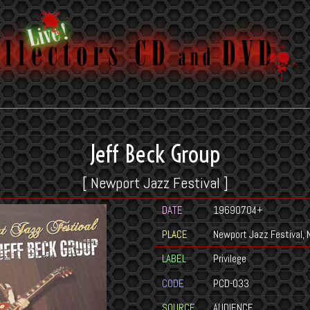
Jeff Beck Group
[ Newport Jazz Festival ]
DATE
19690704+
PLACE
Newport Jazz Festival,
LABEL
Privilege
CODE
PCD-033
SOURCE
AUDIENCE