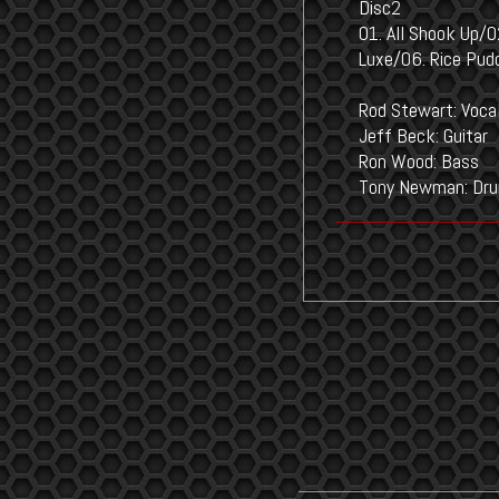
Disc2
01. All Shook Up/
Luxe/06. Rice Pud
Rod Stewart: Voca
Jeff Beck: Guitar
Ron Wood: Bass
Tony Newman: Dr