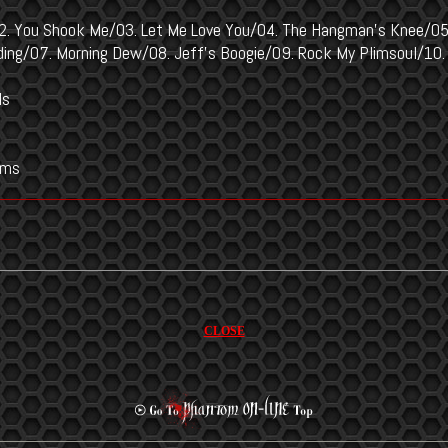
02. You Shook Me/03. Let Me Love You/04. The Hangman's Knee/05
ding/07. Morning Dew/08. Jeff's Boogie/09. Rock My Plimsoul/10.
ls
ums
CLOSE