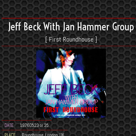
Jeff Beck With Jan Hammer Group
[ First Roundhouse ]
DATE
19760523 or 25
PLACE
Roundhouse, London, UK