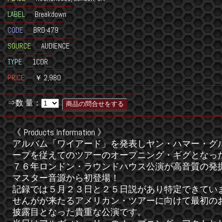
LABEL
Breakdown
CODE
BRD-479
SOURCE
AUDIENCE
TYPE
1CDR
PRICE
￥ 2,980
⇒数 量：
《 Products Information 》
アルバム「ワイアード」を発表しヤン・ハマー・グ
ープを従えてのツアーのオープニング・ギグとなっ
７６年ロンドン・ラウンドハウス公演が高音質の発
マスター音源から初登場！
記録では５月２３日と２５日説があり特定できてい
せんがが来たるアメリカン・ツアーに向けて最初の
披露目となった貴重な公演です。