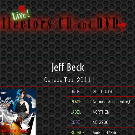
Jeff Beck
[ Canada Tour 2011 ]
DATE
20111016
PLACE
National Arts Centre,O
LABEL
NORTHEM
CODE
ND-2936
SOURCE
Aud-shot/86min.