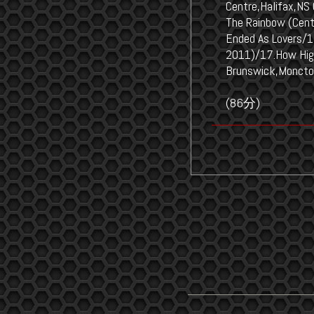
Centre,Halifax,NS
The Rainbow (Cent
Ended As Lovers/1
2011)/17.How Hig
Brunswick,Moncto
(86分)