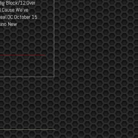
Big Block/12.Over
4.Cause We've
real.QC October 15
sino New