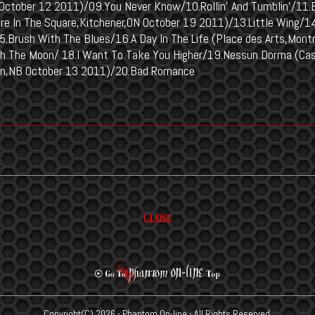
 October 12 2011)/09.You Never Know/10.Rollin' And Tumblin'/11.
re In The Square,Kitchener,ON October 19 2011)/13.Little Wing/1
5.Brush With The Blues/16.A Day In The Life (Place des Arts,Mont
h The Moon/ 18.I Want To Take You Higher/19.Nessun Dorma (Ca
n,NB October 13 2011)/20.Bad Romance
CLOSE
Copyright(C)
2026 - Phantom On-line - All Rights Reserved.