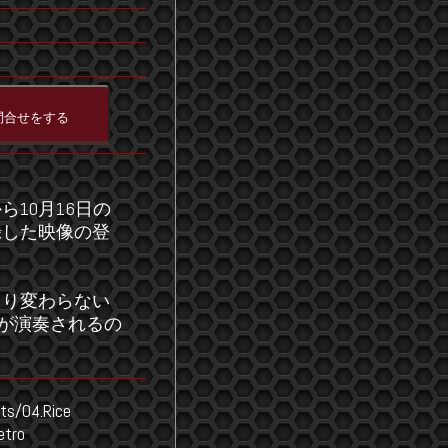
10月16日の
録した映像の登
まり変わらない
e”が演奏されるの
ts/04.Rice
etro