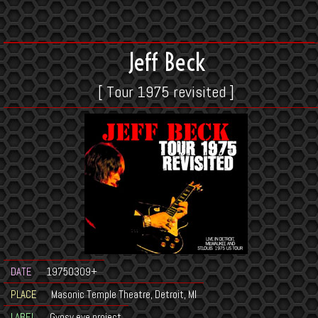
Jeff Beck
[ Tour 1975 revisited ]
DATE
19750309+
PLACE
Masonic Temple Theatre, Detroit, MI
LABEL
Gypsy eye project