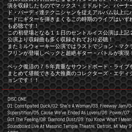
演を収録したものでマックス・ミドルトン、バーナ
ド・パーディ達テクニシャンを従えアルバム以上に
ードにギターを弾きまくるこの時期のライブはいず
も必聴です！
この初登場となる１１日のセントルイス公演は上記
公演より収録曲も多く収録されており必聴！
またミルウォーキー公演ではラストでジョン・マク
フリンが登場しベックと超絶ギター・バトルが実現
ベック復活の７５年貴重なサウンドボード・ライブ
まとめて堪能できる大推薦のコレクターズ・エディ
ョンです！！
DISC ONE
01. Constipated Duck/02. She’s A Woman/03. Freeway Jam/0
Superstition/05. Cause We’ve Ended As Lovers/06. Power/07.
Got The Feeling/08. Diamond Dust/09. You Know What I Mean
Soundboard Live At Masonic Temple Theatre, Detroit, MI May 9