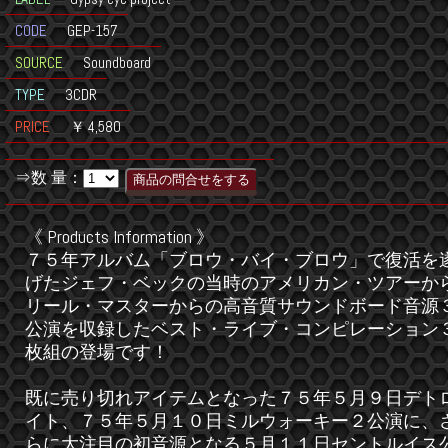
CODE
GEP-157
SOURCE
Soundboard
TYPE
3CDR
PRICE
￥ 4,580
⇒数 量：
《 Products Information 》
７５年アルバム「ブロウ・バイ・ブロウ」で復活を
げたジェフ・ベックの当時のアメリカン・ツアーか
リール・マスターからの高音質サウンドボード音源
公演を収録したベスト・ライブ・コンピレーション
枚組の登場です！
既に売り切れアイテムとなった７５年５月９日デト
イト、７５年５月１０日ミルウォーキー２公演に、
らに大注目の初音源となる５月１１日セントルイス